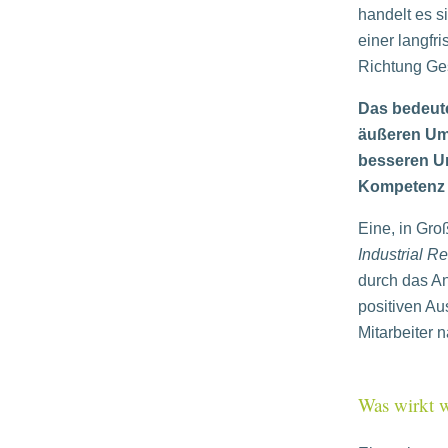
handelt es s
einer langfr
Richtung Ge
Das bedeute
äußeren Um
besseren U
Kompetenz z
Eine, in Gro
Industrial R
durch das A
positiven A
Mitarbeiter
Was wirkt w