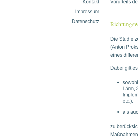
Kontakt
Vorurteils d
Impressum
Datenschutz
Richtungsw
Die Studie z
(Anton Proks
eines differ
Dabei gilt es
sowohl
Lärm, 
Implem
etc.),
als au
zu berücksic
Maßnahmen u