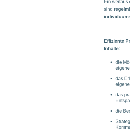
Ein weitaus 
sind
regelm
individuum
Effiziente
Inhalte:
die Mö
eigene
das Er
eigene
das pr
Entspa
die Be
Strate
Kommun