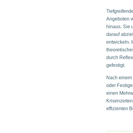
Tiefgreifend
Angeboten w
hinaus. Sie 
darauf abzie
entwickeln. 
theoretische
durch Refle
gefestigt.
Nach einem 
oder Festige
einen Mehrwe
Krisenzeiten
effizienten 