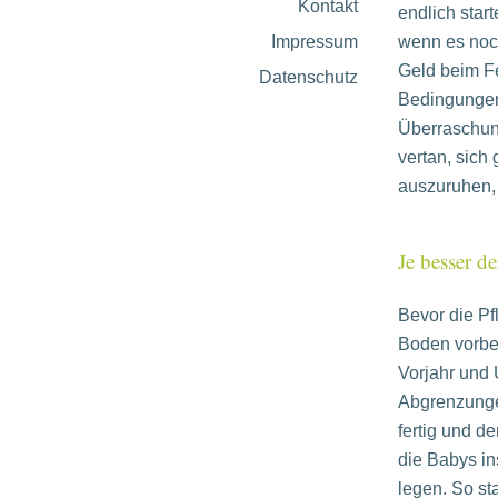
Kontakt
endlich sta
Impressum
wenn es noch
Geld beim Fe
Datenschutz
Bedingungen 
Überraschung
vertan, sich
auszuruhen, 
Je besser de
Bevor die Pf
Boden vorber
Vorjahr und
Abgrenzunge
fertig und de
die Babys in
legen. So st