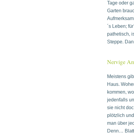
Tage oder ga
Garten brauc
Aufmerksamke
´s Leben; fü
pathetisch, 
Steppe. Dann
Nervige Ame
Meistens gib
Haus. Woher 
kommen, woh
jedenfalls 
sie nicht do
plötzlich un
man über jede
Denn… Blattl