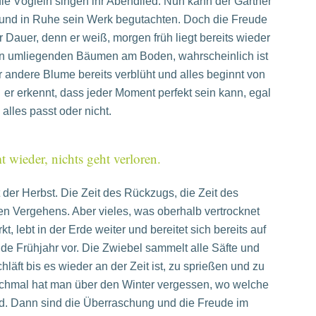
ie Vöglein singen ihr Abendlied. Nun kann der Gärtner
und in Ruhe sein Werk begutachten. Doch die Freude
er Dauer, denn er weiß, morgen früh liegt bereits wieder
n umliegenden Bäumen am Boden, wahrscheinlich ist
r andere Blume bereits verblüht und alles beginnt von
er erkennt, dass jeder Moment perfekt sein kann, egal
alles passt oder nicht.
 wieder, nichts geht verloren.
er Herbst. Die Zeit des Rückzugs, die Zeit des
en Vergehens. Aber vieles, was oberhalb vertrocknet
irkt, lebt in der Erde weiter und bereitet sich bereits auf
e Frühjahr vor. Die Zwiebel sammelt alle Säfte und
hläft bis es wieder an der Zeit ist, zu sprießen und zu
chmal hat man über den Winter vergessen, wo welche
nd. Dann sind die Überraschung und die Freude im