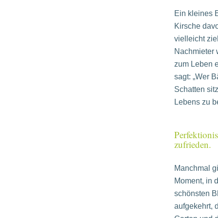
Ein kleines 
Kirsche dav
vielleicht z
Nachmieter w
zum Leben e
sagt: „Wer B
Schatten sit
Lebens zu b
Perfektioni
zufrieden.
Manchmal gi
Moment, in d
schönsten Bl
aufgekehrt, 