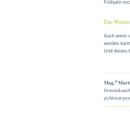
Frühjahr no
Das Wunder
Auch wenn vie
werden kann,
Und dieses b
a
Mag.
Marti
Dominikanerb
pichler(at)ps