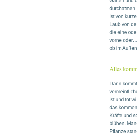
Garten und d
durchatmen 
ist von kurz
Laub von de
die eine ode
vorne oder… 
ob im Außen 
Alles kommt
Dann kommt d
vermeintlich
ist und tot w
das kommend
Kräfte und sc
blühen. Man
Pflanze sta